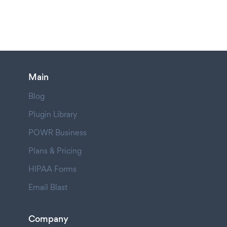
Main
Blog
Plugin Library
POWR Business
Plans & Pricing
HIPAA Forms
Email Blast
Company