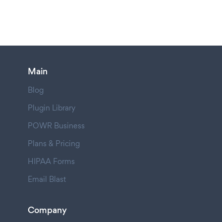
Main
Blog
Plugin Library
POWR Business
Plans & Pricing
HIPAA Forms
Email Blast
Company