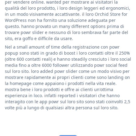
per vendere online. wanted per mostrare ai visitatori la
qualità del loro prodotto, i loro design leggeri ed ergonomici,
in un modo visivamente accattivante. il loro Orchid Store for
WordPress non ha fornito una soluzione adeguata per
questo. hanno provato un many different options prima di
trovare powr slider e nessuno di loro sembrava far parte del
sito, era goffo e difficile da usare.
Nel a small amount of time della registrazione con powr
popup sono stati in grado di boost i loro contatti oltre il 250%
(oltre 600 contatti reali) e hanno steadily cresciuto i loro social
media fino a oltre 6000 follower utilizzando powr social feed
sul loro sito. loro added powr slider come un modo visivo per
mostrare rapidamente ai propri clienti come sono landing on
la homepage come appaiono i prodotti nella vita reale.
mostra bene i loro prodotti e offre ai clienti un'ottima
esperienza in loco. infatti reported i visitatori che hanno
interagito con le app powr sul loro sito sono stati coinvolti 2,5
volte più a lungo di qualsiasi altra persona sul loro sito.