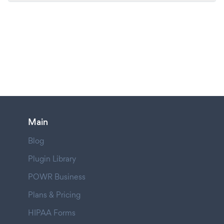
Main
Blog
Plugin Library
POWR Business
Plans & Pricing
HIPAA Forms