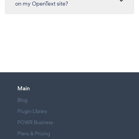
on my OpenText site?
Main
Blog
Plugin Library
POWR Business
Plans & Pricing