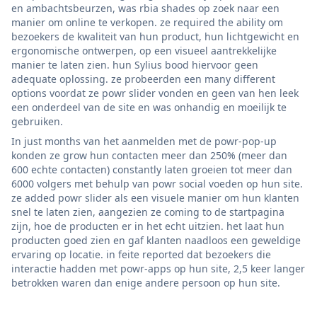
en ambachtsbeurzen, was rbia shades op zoek naar een
manier om online te verkopen. ze required the ability om
bezoekers de kwaliteit van hun product, hun lichtgewicht en
ergonomische ontwerpen, op een visueel aantrekkelijke
manier te laten zien. hun Sylius bood hiervoor geen
adequate oplossing. ze probeerden een many different
options voordat ze powr slider vonden en geen van hen leek
een onderdeel van de site en was onhandig en moeilijk te
gebruiken.
In just months van het aanmelden met de powr-pop-up
konden ze grow hun contacten meer dan 250% (meer dan
600 echte contacten) constantly laten groeien tot meer dan
6000 volgers met behulp van powr social voeden op hun site.
ze added powr slider als een visuele manier om hun klanten
snel te laten zien, aangezien ze coming to de startpagina
zijn, hoe de producten er in het echt uitzien. het laat hun
producten goed zien en gaf klanten naadloos een geweldige
ervaring op locatie. in feite reported dat bezoekers die
interactie hadden met powr-apps op hun site, 2,5 keer langer
betrokken waren dan enige andere persoon op hun site.