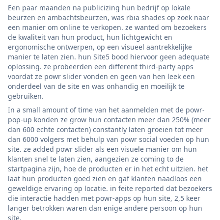
Een paar maanden na publicizing hun bedrijf op lokale
beurzen en ambachtsbeurzen, was rbia shades op zoek naar
een manier om online te verkopen. ze wanted om bezoekers
de kwaliteit van hun product, hun lichtgewicht en
ergonomische ontwerpen, op een visueel aantrekkelijke
manier te laten zien. hun Site5 bood hiervoor geen adequate
oplossing. ze probeerden een different third-party apps
voordat ze powr slider vonden en geen van hen leek een
onderdeel van de site en was onhandig en moeilijk te
gebruiken.
In a small amount of time van het aanmelden met de powr-
pop-up konden ze grow hun contacten meer dan 250% (meer
dan 600 echte contacten) constantly laten groeien tot meer
dan 6000 volgers met behulp van powr social voeden op hun
site. ze added powr slider als een visuele manier om hun
klanten snel te laten zien, aangezien ze coming to de
startpagina zijn, hoe de producten er in het echt uitzien. het
laat hun producten goed zien en gaf klanten naadloos een
geweldige ervaring op locatie. in feite reported dat bezoekers
die interactie hadden met powr-apps op hun site, 2,5 keer
langer betrokken waren dan enige andere persoon op hun
site.