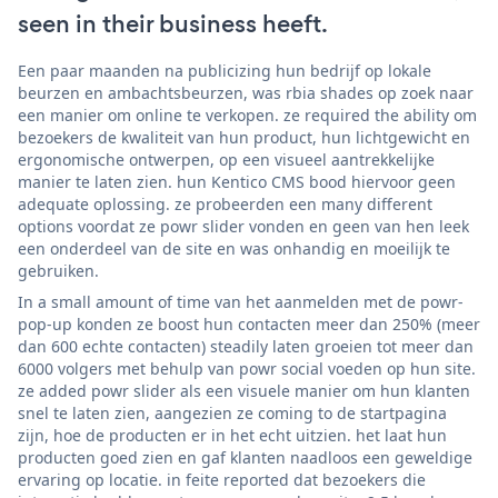
seen in their business heeft.
Een paar maanden na publicizing hun bedrijf op lokale
beurzen en ambachtsbeurzen, was rbia shades op zoek naar
een manier om online te verkopen. ze required the ability om
bezoekers de kwaliteit van hun product, hun lichtgewicht en
ergonomische ontwerpen, op een visueel aantrekkelijke
manier te laten zien. hun Kentico CMS bood hiervoor geen
adequate oplossing. ze probeerden een many different
options voordat ze powr slider vonden en geen van hen leek
een onderdeel van de site en was onhandig en moeilijk te
gebruiken.
In a small amount of time van het aanmelden met de powr-
pop-up konden ze boost hun contacten meer dan 250% (meer
dan 600 echte contacten) steadily laten groeien tot meer dan
6000 volgers met behulp van powr social voeden op hun site.
ze added powr slider als een visuele manier om hun klanten
snel te laten zien, aangezien ze coming to de startpagina
zijn, hoe de producten er in het echt uitzien. het laat hun
producten goed zien en gaf klanten naadloos een geweldige
ervaring op locatie. in feite reported dat bezoekers die