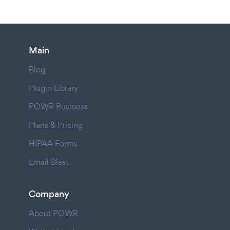
Main
Blog
Plugin Library
POWR Business
Plans & Pricing
HIPAA Forms
Email Blast
Company
About POWR