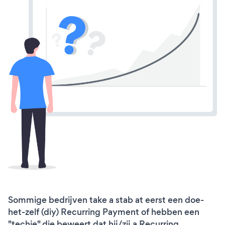
Sommige bedrijven take a stab at eerst een doe-
het-zelf (diy) Recurring Payment of hebben een
"techie" die beweert dat hij/zij a Recurring