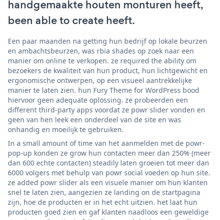
handgemaakte houten monturen heeft,
been able to create heeft.
Een paar maanden na getting hun bedrijf op lokale beurzen
en ambachtsbeurzen, was rbia shades op zoek naar een
manier om online te verkopen. ze required the ability om
bezoekers de kwaliteit van hun product, hun lichtgewicht en
ergonomische ontwerpen, op een visueel aantrekkelijke
manier te laten zien. hun Fury Theme for WordPress bood
hiervoor geen adequate oplossing. ze probeerden een
different third-party apps voordat ze powr slider vonden en
geen van hen leek een onderdeel van de site en was
onhandig en moeilijk te gebruiken.
In a small amount of time van het aanmelden met de powr-
pop-up konden ze grow hun contacten meer dan 250% (meer
dan 600 echte contacten) steadily laten groeien tot meer dan
6000 volgers met behulp van powr social voeden op hun site.
ze added powr slider als een visuele manier om hun klanten
snel te laten zien, aangezien ze landing on de startpagina
zijn, hoe de producten er in het echt uitzien. het laat hun
producten goed zien en gaf klanten naadloos een geweldige