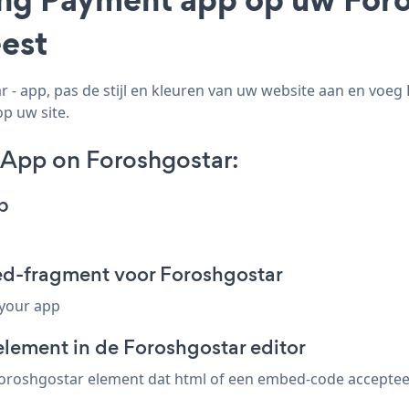
est
 app, pas de stijl en kleuren van uw website aan en voe
op uw site.
App on Foroshgostar:
p
ed-fragment voor Foroshgostar
 your app
element in de Foroshgostar editor
roshgostar element dat html of een embed-code accepteert.