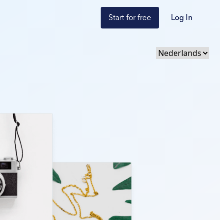
Start for free
Log In