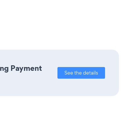
ring Payment
See the details