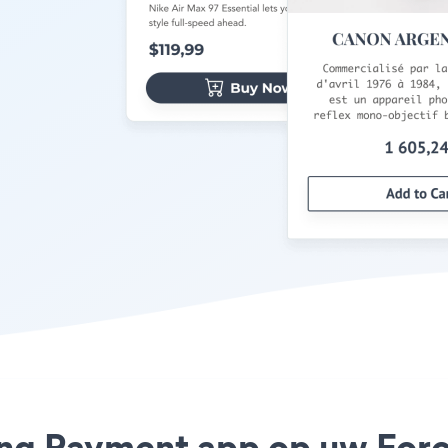
ing Payment app op uw Foros