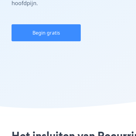
hoofdpijn.
Begin gratis
Het insluiten van Recurr