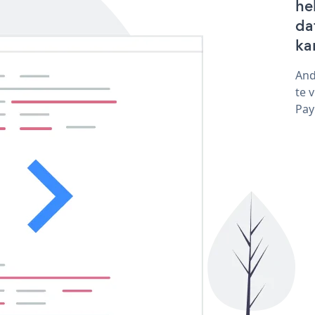
he
da
ka
And
te 
Pay