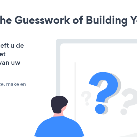
he Guesswork of Building Y
eft u de
et
van uw
te, make en