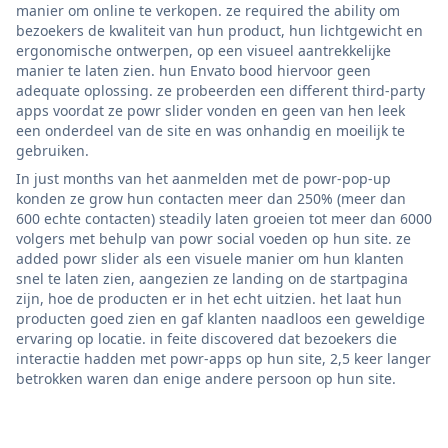
manier om online te verkopen. ze required the ability om
bezoekers de kwaliteit van hun product, hun lichtgewicht en
ergonomische ontwerpen, op een visueel aantrekkelijke
manier te laten zien. hun Envato bood hiervoor geen
adequate oplossing. ze probeerden een different third-party
apps voordat ze powr slider vonden en geen van hen leek
een onderdeel van de site en was onhandig en moeilijk te
gebruiken.
In just months van het aanmelden met de powr-pop-up
konden ze grow hun contacten meer dan 250% (meer dan
600 echte contacten) steadily laten groeien tot meer dan 6000
volgers met behulp van powr social voeden op hun site. ze
added powr slider als een visuele manier om hun klanten
snel te laten zien, aangezien ze landing on de startpagina
zijn, hoe de producten er in het echt uitzien. het laat hun
producten goed zien en gaf klanten naadloos een geweldige
ervaring op locatie. in feite discovered dat bezoekers die
interactie hadden met powr-apps op hun site, 2,5 keer langer
betrokken waren dan enige andere persoon op hun site.