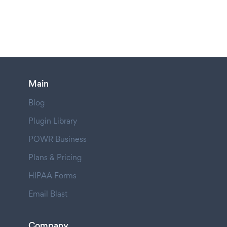
Main
Blog
Plugin Library
POWR Business
Plans & Pricing
HIPAA Forms
Email Blast
Company