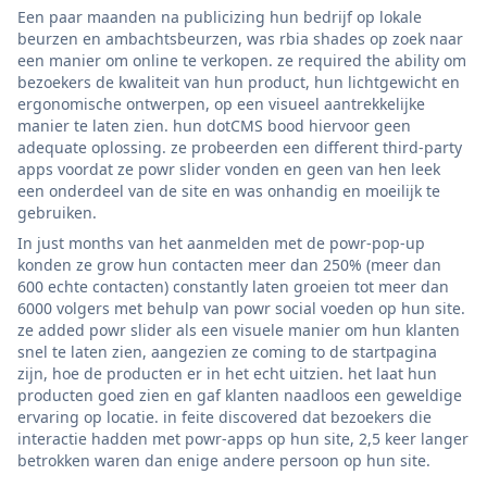
Een paar maanden na publicizing hun bedrijf op lokale
beurzen en ambachtsbeurzen, was rbia shades op zoek naar
een manier om online te verkopen. ze required the ability om
bezoekers de kwaliteit van hun product, hun lichtgewicht en
ergonomische ontwerpen, op een visueel aantrekkelijke
manier te laten zien. hun dotCMS bood hiervoor geen
adequate oplossing. ze probeerden een different third-party
apps voordat ze powr slider vonden en geen van hen leek
een onderdeel van de site en was onhandig en moeilijk te
gebruiken.
In just months van het aanmelden met de powr-pop-up
konden ze grow hun contacten meer dan 250% (meer dan
600 echte contacten) constantly laten groeien tot meer dan
6000 volgers met behulp van powr social voeden op hun site.
ze added powr slider als een visuele manier om hun klanten
snel te laten zien, aangezien ze coming to de startpagina
zijn, hoe de producten er in het echt uitzien. het laat hun
producten goed zien en gaf klanten naadloos een geweldige
ervaring op locatie. in feite discovered dat bezoekers die
interactie hadden met powr-apps op hun site, 2,5 keer langer
betrokken waren dan enige andere persoon op hun site.