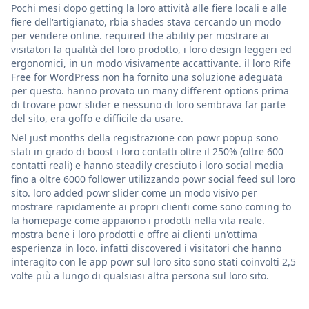
Pochi mesi dopo getting la loro attività alle fiere locali e alle
fiere dell'artigianato, rbia shades stava cercando un modo
per vendere online. required the ability per mostrare ai
visitatori la qualità del loro prodotto, i loro design leggeri ed
ergonomici, in un modo visivamente accattivante. il loro Rife
Free for WordPress non ha fornito una soluzione adeguata
per questo. hanno provato un many different options prima
di trovare powr slider e nessuno di loro sembrava far parte
del sito, era goffo e difficile da usare.
Nel just months della registrazione con powr popup sono
stati in grado di boost i loro contatti oltre il 250% (oltre 600
contatti reali) e hanno steadily cresciuto i loro social media
fino a oltre 6000 follower utilizzando powr social feed sul loro
sito. loro added powr slider come un modo visivo per
mostrare rapidamente ai propri clienti come sono coming to
la homepage come appaiono i prodotti nella vita reale.
mostra bene i loro prodotti e offre ai clienti un'ottima
esperienza in loco. infatti discovered i visitatori che hanno
interagito con le app powr sul loro sito sono stati coinvolti 2,5
volte più a lungo di qualsiasi altra persona sul loro sito.