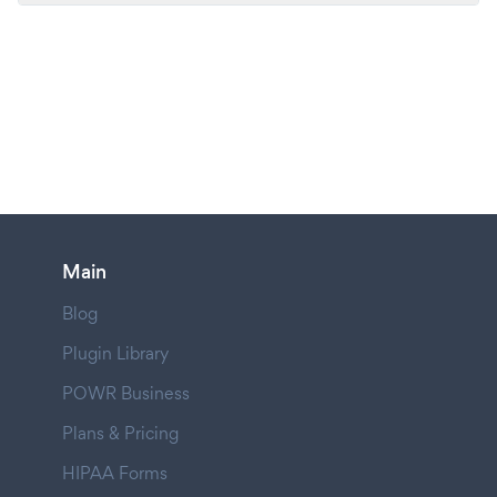
Main
Blog
Plugin Library
POWR Business
Plans & Pricing
HIPAA Forms