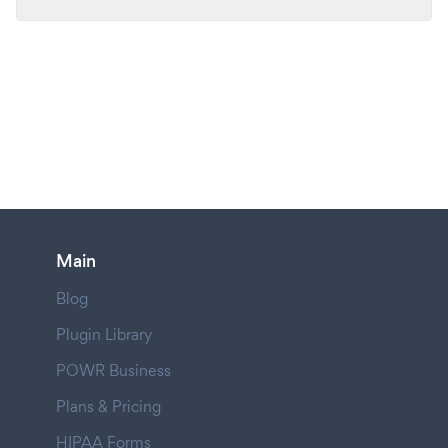
Main
Blog
Plugin Library
POWR Business
Plans & Pricing
HIPAA Forms