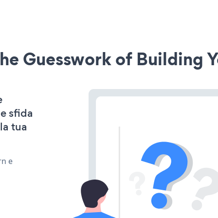
he Guesswork of Building Y
e
e sfida
la tua
rn e