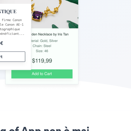
ng of App non è mai