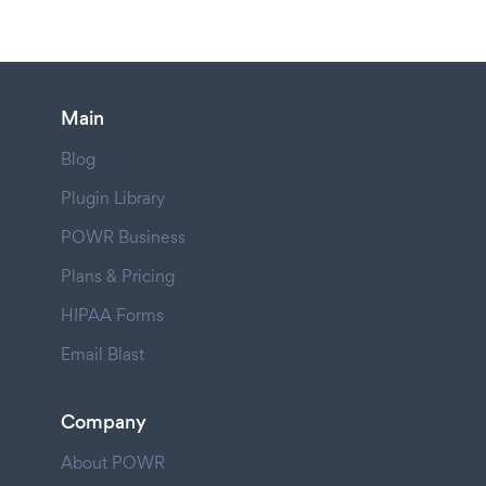
Main
Blog
Plugin Library
POWR Business
Plans & Pricing
HIPAA Forms
Email Blast
Company
About POWR