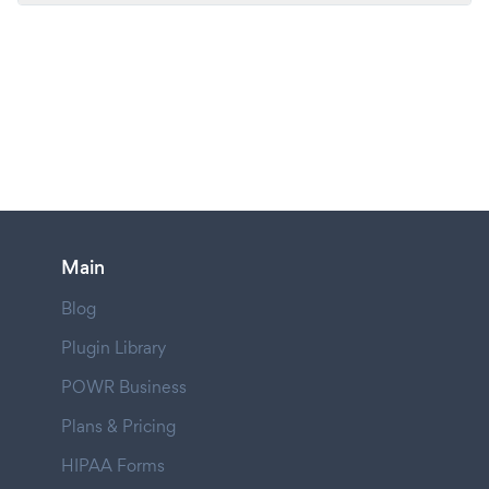
Main
Blog
Plugin Library
POWR Business
Plans & Pricing
HIPAA Forms