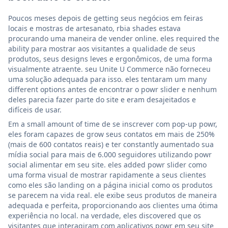
Poucos meses depois de getting seus negócios em feiras
locais e mostras de artesanato, rbia shades estava
procurando uma maneira de vender online. eles required the
ability para mostrar aos visitantes a qualidade de seus
produtos, seus designs leves e ergonômicos, de uma forma
visualmente atraente. seu Unite U Commerce não forneceu
uma solução adequada para isso. eles tentaram um many
different options antes de encontrar o powr slider e nenhum
deles parecia fazer parte do site e eram desajeitados e
difíceis de usar.
Em a small amount of time de se inscrever com pop-up powr,
eles foram capazes de grow seus contatos em mais de 250%
(mais de 600 contatos reais) e ter constantly aumentado sua
mídia social para mais de 6.000 seguidores utilizando powr
social alimentar em seu site. eles added powr slider como
uma forma visual de mostrar rapidamente a seus clientes
como eles são landing on a página inicial como os produtos
se parecem na vida real. ele exibe seus produtos de maneira
adequada e perfeita, proporcionando aos clientes uma ótima
experiência no local. na verdade, eles discovered que os
visitantes que interagiram com aplicativos powr em seu site