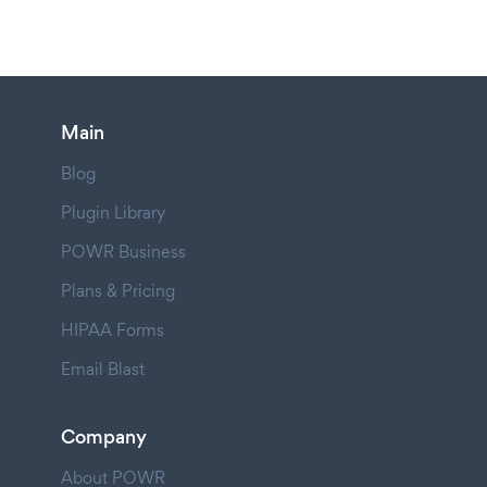
Main
Blog
Plugin Library
POWR Business
Plans & Pricing
HIPAA Forms
Email Blast
Company
About POWR