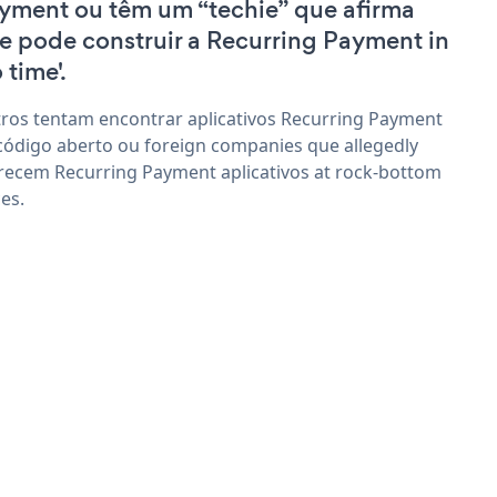
yment ou têm um “techie” que afirma
e pode construir a Recurring Payment in
 time'.
ros tentam encontrar aplicativos Recurring Payment
código aberto ou foreign companies que allegedly
recem Recurring Payment aplicativos at rock-bottom
ces.