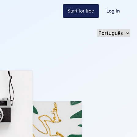
Start for free
Log In