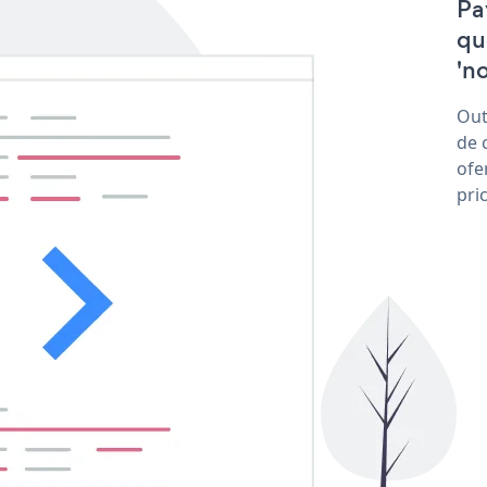
Pa
qu
'no
Out
de 
ofe
pri