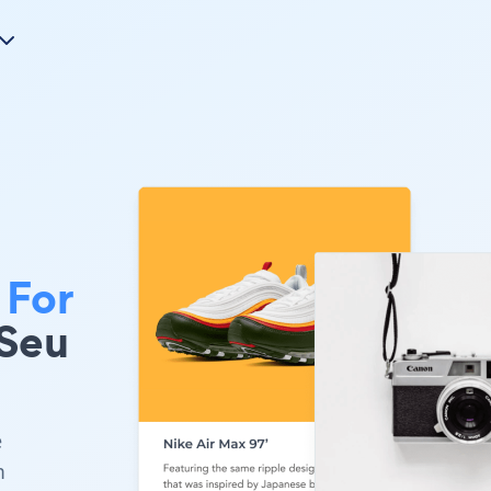
 For
 Seu
e
m