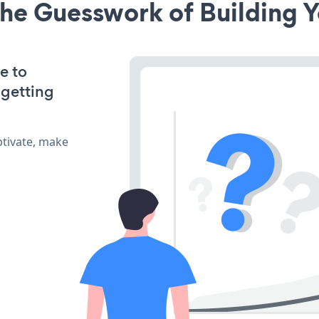
he Guesswork of Building Y
e to
 getting
tivate, make