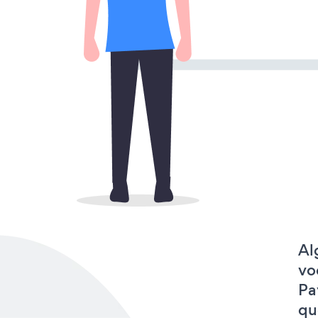
Al
vo
Pa
qu