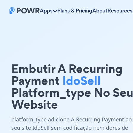
Apps
Plans & Pricing
About
Resources
Embutir A Recurring
Payment
IdoSell
Platform_type No Se
Website
platform_type adicione A Recurring Payment ao
seu site IdoSell sem codificação nem dores de