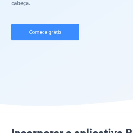
cabeça.
Comece grátis
Incorporar o aplicativo R