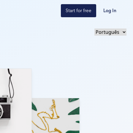
Start for free
Log In