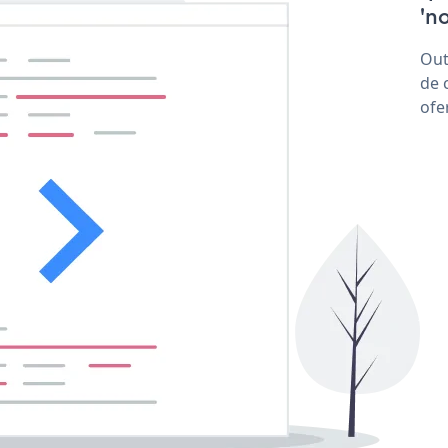
'no
Out
de 
ofe