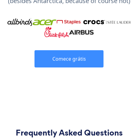
(besides Antarctica, because of course not)
Comece grátis
Frequently Asked Questions