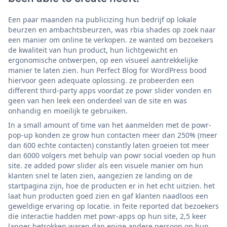
Een paar maanden na publicizing hun bedrijf op lokale
beurzen en ambachtsbeurzen, was rbia shades op zoek naar
een manier om online te verkopen. ze wanted om bezoekers
de kwaliteit van hun product, hun lichtgewicht en
ergonomische ontwerpen, op een visueel aantrekkelijke
manier te laten zien. hun Perfect Blog for WordPress bood
hiervoor geen adequate oplossing. ze probeerden een
different third-party apps voordat ze powr slider vonden en
geen van hen leek een onderdeel van de site en was
onhandig en moeilijk te gebruiken.
In a small amount of time van het aanmelden met de powr-
pop-up konden ze grow hun contacten meer dan 250% (meer
dan 600 echte contacten) constantly laten groeien tot meer
dan 6000 volgers met behulp van powr social voeden op hun
site. ze added powr slider als een visuele manier om hun
klanten snel te laten zien, aangezien ze landing on de
startpagina zijn, hoe de producten er in het echt uitzien. het
laat hun producten goed zien en gaf klanten naadloos een
geweldige ervaring op locatie. in feite reported dat bezoekers
die interactie hadden met powr-apps op hun site, 2,5 keer
langer betrokken waren dan enige andere persoon op hun