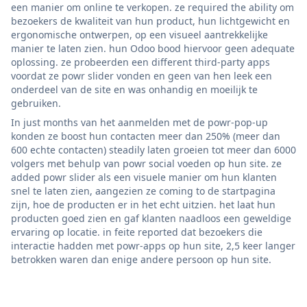
een manier om online te verkopen. ze required the ability om
bezoekers de kwaliteit van hun product, hun lichtgewicht en
ergonomische ontwerpen, op een visueel aantrekkelijke
manier te laten zien. hun Odoo bood hiervoor geen adequate
oplossing. ze probeerden een different third-party apps
voordat ze powr slider vonden en geen van hen leek een
onderdeel van de site en was onhandig en moeilijk te
gebruiken.
In just months van het aanmelden met de powr-pop-up
konden ze boost hun contacten meer dan 250% (meer dan
600 echte contacten) steadily laten groeien tot meer dan 6000
volgers met behulp van powr social voeden op hun site. ze
added powr slider als een visuele manier om hun klanten
snel te laten zien, aangezien ze coming to de startpagina
zijn, hoe de producten er in het echt uitzien. het laat hun
producten goed zien en gaf klanten naadloos een geweldige
ervaring op locatie. in feite reported dat bezoekers die
interactie hadden met powr-apps op hun site, 2,5 keer langer
betrokken waren dan enige andere persoon op hun site.