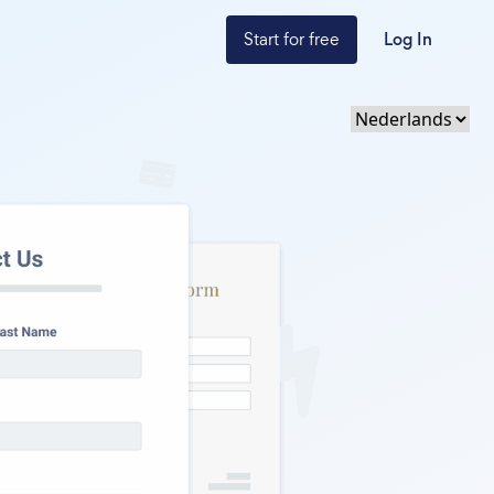
Start for free
Log In