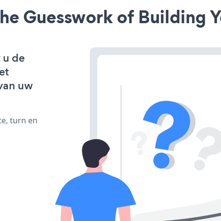
he Guesswork of Building Y
 u de
et
van uw
e, turn en