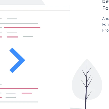
be
Fo
And
For
Pro