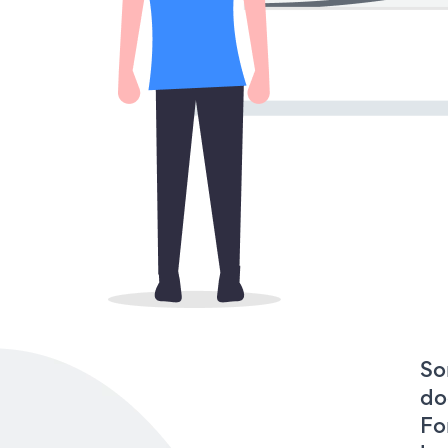
So
do
Fo