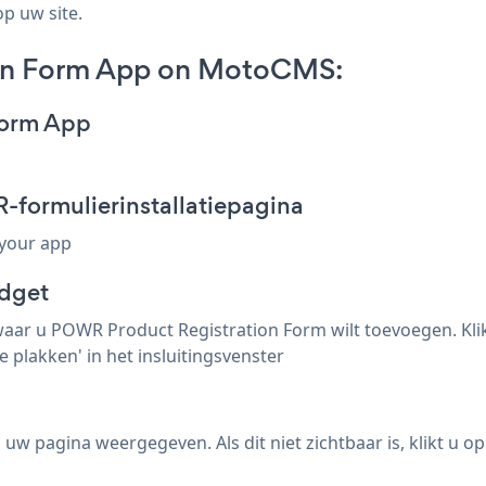
op uw site.
ion Form App on MotoCMS:
Form App
formulierinstallatiepagina
 your app
idget
ar u POWR Product Registration Form wilt toevoegen. Klik 
 plakken' in het insluitingsvenster
w pagina weergegeven. Als dit niet zichtbaar is, klikt u op