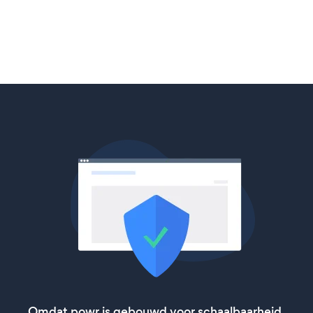
Omdat powr is gebouwd voor schaalbaarheid,