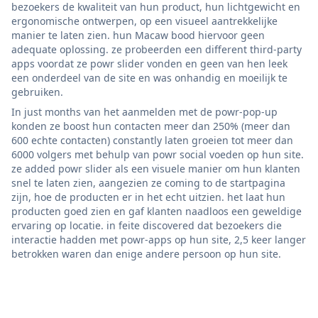
bezoekers de kwaliteit van hun product, hun lichtgewicht en
ergonomische ontwerpen, op een visueel aantrekkelijke
manier te laten zien. hun Macaw bood hiervoor geen
adequate oplossing. ze probeerden een different third-party
apps voordat ze powr slider vonden en geen van hen leek
een onderdeel van de site en was onhandig en moeilijk te
gebruiken.
In just months van het aanmelden met de powr-pop-up
konden ze boost hun contacten meer dan 250% (meer dan
600 echte contacten) constantly laten groeien tot meer dan
6000 volgers met behulp van powr social voeden op hun site.
ze added powr slider als een visuele manier om hun klanten
snel te laten zien, aangezien ze coming to de startpagina
zijn, hoe de producten er in het echt uitzien. het laat hun
producten goed zien en gaf klanten naadloos een geweldige
ervaring op locatie. in feite discovered dat bezoekers die
interactie hadden met powr-apps op hun site, 2,5 keer langer
betrokken waren dan enige andere persoon op hun site.