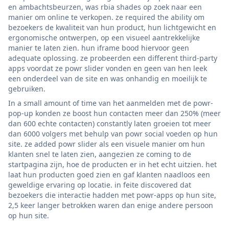
en ambachtsbeurzen, was rbia shades op zoek naar een
manier om online te verkopen. ze required the ability om
bezoekers de kwaliteit van hun product, hun lichtgewicht en
ergonomische ontwerpen, op een visueel aantrekkelijke
manier te laten zien. hun iframe bood hiervoor geen
adequate oplossing. ze probeerden een different third-party
apps voordat ze powr slider vonden en geen van hen leek
een onderdeel van de site en was onhandig en moeilijk te
gebruiken.
In a small amount of time van het aanmelden met de powr-
pop-up konden ze boost hun contacten meer dan 250% (meer
dan 600 echte contacten) constantly laten groeien tot meer
dan 6000 volgers met behulp van powr social voeden op hun
site. ze added powr slider als een visuele manier om hun
klanten snel te laten zien, aangezien ze coming to de
startpagina zijn, hoe de producten er in het echt uitzien. het
laat hun producten goed zien en gaf klanten naadloos een
geweldige ervaring op locatie. in feite discovered dat
bezoekers die interactie hadden met powr-apps op hun site,
2,5 keer langer betrokken waren dan enige andere persoon
op hun site.