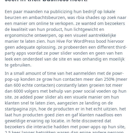
Een paar maanden na publicizing hun bedrijf op lokale
beurzen en ambachtsbeurzen, was rbia shades op zoek naar
een manier om online te verkopen. ze wanted om bezoekers
de kwaliteit van hun product, hun lichtgewicht en
ergonomische ontwerpen, op een visueel aantrekkelijke
manier te laten zien. hun Hive For WordPress bood hiervoor
geen adequate oplossing. ze probeerden een different third-
party apps voordat ze powr slider vonden en geen van hen
leek een onderdeel van de site en was onhandig en moeilijk
te gebruiken.
In a small amount of time van het aanmelden met de powr-
pop-up konden ze grow hun contacten meer dan 250% (meer
dan 600 echte contacten) constantly laten groeien tot meer
dan 6000 volgers met behulp van powr social voeden op hun
site. ze added powr slider als een visuele manier om hun
klanten snel te laten zien, aangezien ze landing on de
startpagina zijn, hoe de producten er in het echt uitzien. het
laat hun producten goed zien en gaf klanten naadloos een
geweldige ervaring op locatie. in feite discovered dat
bezoekers die interactie hadden met powr-apps op hun site,
2,5 keer langer betrokken waren dan enige andere persoon