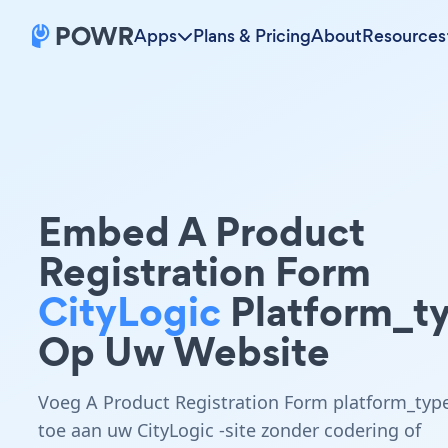
Apps
Plans & Pricing
About
Resources
Embed A Product
Registration Form
CityLogic
Platform_t
Op Uw Website
Voeg A Product Registration Form platform_typ
toe aan uw CityLogic -site zonder codering of