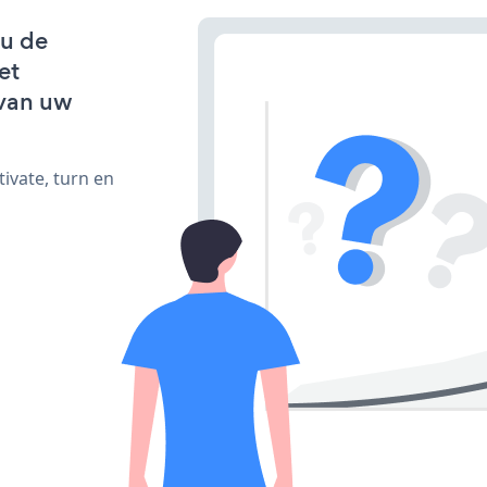
 u de
et
van uw
ivate, turn en