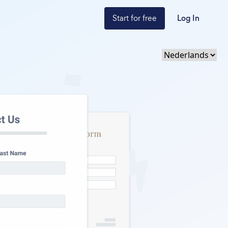
Start for free
Log In