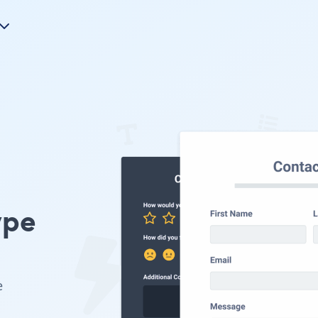
ype
e