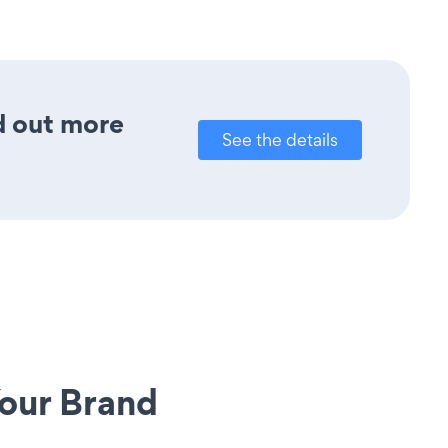
nd out more
See the details
our Brand