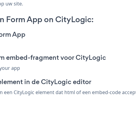
op uw site.
on Form App on CityLogic:
Form App
orm embed-fragment voor CityLogic
 your app
lement in de CityLogic editor
 een CityLogic element dat html of een embed-code accepte