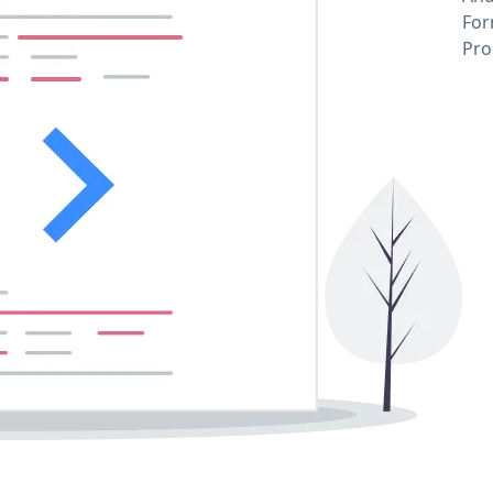
For
Pro