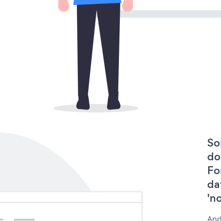
So
do
Fo
da
'n
And