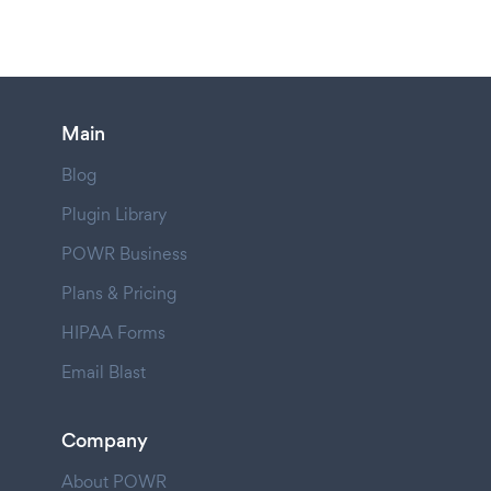
Main
Blog
Plugin Library
POWR Business
Plans & Pricing
HIPAA Forms
Email Blast
Company
About POWR