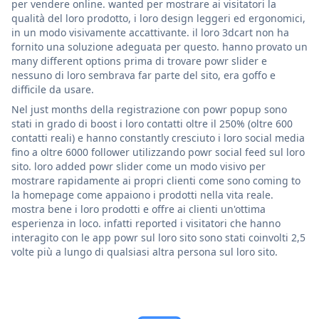
per vendere online. wanted per mostrare ai visitatori la
qualità del loro prodotto, i loro design leggeri ed ergonomici,
in un modo visivamente accattivante. il loro 3dcart non ha
fornito una soluzione adeguata per questo. hanno provato un
many different options prima di trovare powr slider e
nessuno di loro sembrava far parte del sito, era goffo e
difficile da usare.
Nel just months della registrazione con powr popup sono
stati in grado di boost i loro contatti oltre il 250% (oltre 600
contatti reali) e hanno constantly cresciuto i loro social media
fino a oltre 6000 follower utilizzando powr social feed sul loro
sito. loro added powr slider come un modo visivo per
mostrare rapidamente ai propri clienti come sono coming to
la homepage come appaiono i prodotti nella vita reale.
mostra bene i loro prodotti e offre ai clienti un'ottima
esperienza in loco. infatti reported i visitatori che hanno
interagito con le app powr sul loro sito sono stati coinvolti 2,5
volte più a lungo di qualsiasi altra persona sul loro sito.