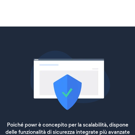
Poiché powr è concepito per la scalabilità, dispone
delle funzionalità di sicurezza integrate più avanzate