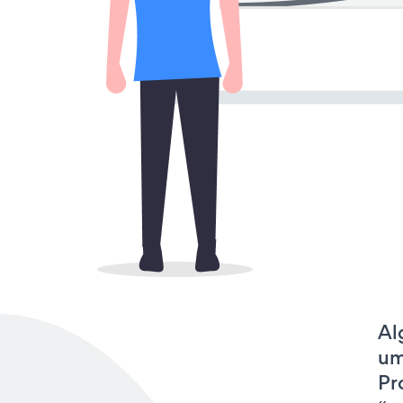
Al
um
Pr