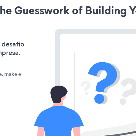
he Guesswork of Building Y
 desafio
mpresa.
e, make e