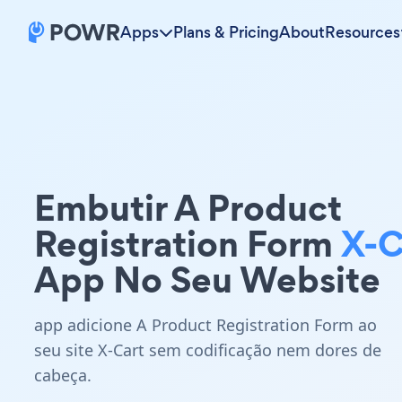
Apps
Plans & Pricing
About
Resources
Embutir A Product
Registration Form
X-C
App No Seu Website
app adicione A Product Registration Form ao
seu site X-Cart sem codificação nem dores de
cabeça.