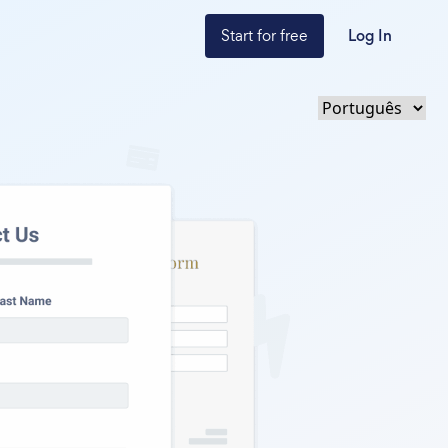
Start for free
Log In