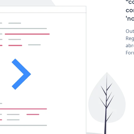
“c
co
'no
Out
Reg
abr
For