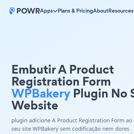
Apps
Plans & Pricing
About
Resources
Embutir A Product
Registration Form
WPBakery
Plugin No 
Website
plugin adicione A Product Registration Form ao
seu site WPBakery sem codificação nem dores