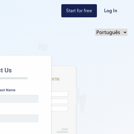
Start for free
Log In