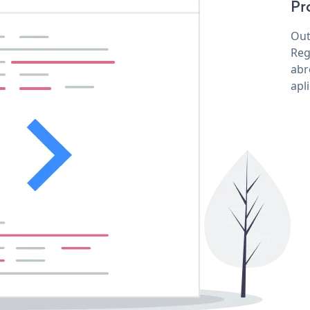
Pr
Out
Reg
abr
apl