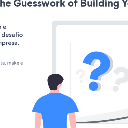
he Guesswork of Building Y
o e
 desafio
mpresa.
ate, make e