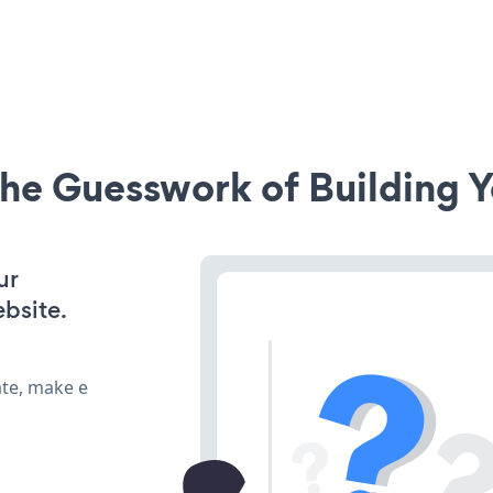
he Guesswork of Building Y
ur
bsite.
ate, make e