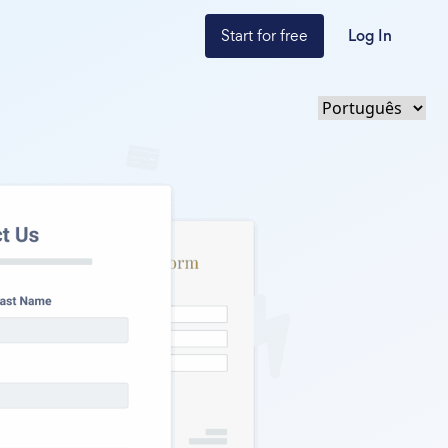
Start for free
Log In