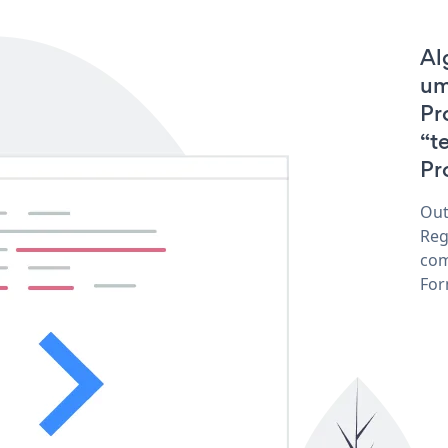
Al
um
Pr
“t
Pr
Out
Reg
com
For