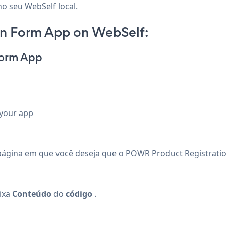
o seu WebSelf local.
on Form App on WebSelf:
Form App
 your app
página em que você deseja que o POWR Product Registrati
aixa
Conteúdo
do
código
.