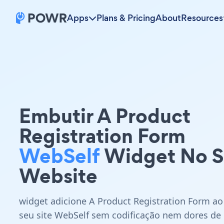
Apps
Plans & Pricing
About
Resources
Embutir A Product
Registration Form
WebSelf
Widget No S
Website
widget adicione A Product Registration Form ao
seu site WebSelf sem codificação nem dores de