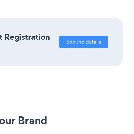
t Registration
See the details
our Brand