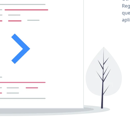
Reg
que
apl