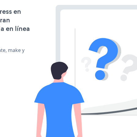
ress en
gran
a en línea
ate, make y