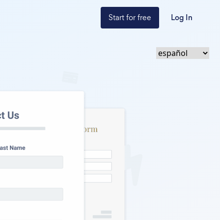
Start for free
Log In