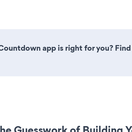
 Countdown app is right for you? Fin
he Guesswork of Building Y