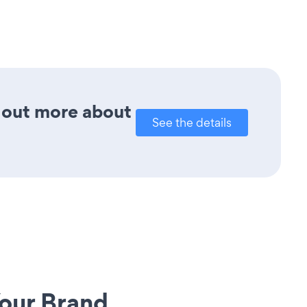
d out more about
See the details
our Brand