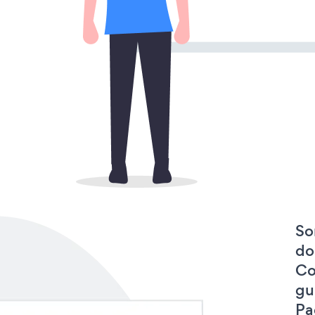
So
do
Co
gu
Pa