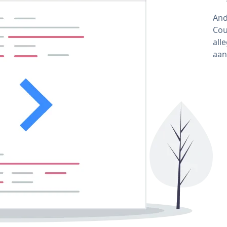
And
Cou
all
aan