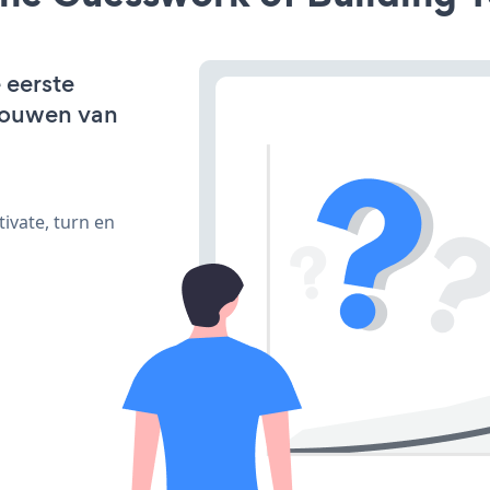
 eerste
bouwen van
ivate, turn en