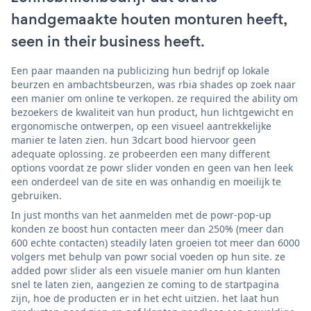
handgemaakte houten monturen heeft,
seen in their business heeft.
Een paar maanden na publicizing hun bedrijf op lokale
beurzen en ambachtsbeurzen, was rbia shades op zoek naar
een manier om online te verkopen. ze required the ability om
bezoekers de kwaliteit van hun product, hun lichtgewicht en
ergonomische ontwerpen, op een visueel aantrekkelijke
manier te laten zien. hun 3dcart bood hiervoor geen
adequate oplossing. ze probeerden een many different
options voordat ze powr slider vonden en geen van hen leek
een onderdeel van de site en was onhandig en moeilijk te
gebruiken.
In just months van het aanmelden met de powr-pop-up
konden ze boost hun contacten meer dan 250% (meer dan
600 echte contacten) steadily laten groeien tot meer dan 6000
volgers met behulp van powr social voeden op hun site. ze
added powr slider als een visuele manier om hun klanten
snel te laten zien, aangezien ze coming to de startpagina
zijn, hoe de producten er in het echt uitzien. het laat hun