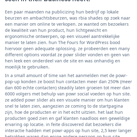
Een paar maanden na publicizing hun bedrijf op lokale
beurzen en ambachtsbeurzen, was rbia shades op zoek naar
een manier om online te verkopen. ze wanted om bezoekers
de kwaliteit van hun product, hun lichtgewicht en
ergonomische ontwerpen, op een visueel aantrekkelijke
manier te laten zien. hun The Fours for WordPress bood
hiervoor geen adequate oplossing. ze probeerden een many
different options voordat ze powr slider vonden en geen van
hen leek een onderdeel van de site en was onhandig en
moeilijk te gebruiken.
In a small amount of time van het aanmelden met de powr-
pop-up konden ze boost hun contacten meer dan 250% (meer
dan 600 echte contacten) steadily laten groeien tot meer dan
6000 volgers met behulp van powr social voeden op hun site.
ze added powr slider als een visuele manier om hun klanten
snel te laten zien, aangezien ze coming to de startpagina
zijn, hoe de producten er in het echt uitzien. het laat hun
producten goed zien en gaf klanten naadloos een geweldige
ervaring op locatie. in feite discovered dat bezoekers die
interactie hadden met powr-apps op hun site, 2,5 keer langer
betrokken waren dan enige andere persoon op hun site.