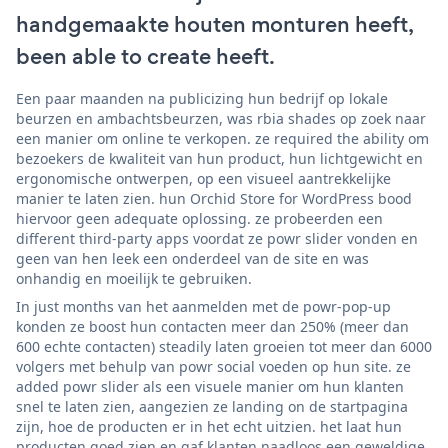
handgemaakte houten monturen heeft,
been able to create heeft.
Een paar maanden na publicizing hun bedrijf op lokale
beurzen en ambachtsbeurzen, was rbia shades op zoek naar
een manier om online te verkopen. ze required the ability om
bezoekers de kwaliteit van hun product, hun lichtgewicht en
ergonomische ontwerpen, op een visueel aantrekkelijke
manier te laten zien. hun Orchid Store for WordPress bood
hiervoor geen adequate oplossing. ze probeerden een
different third-party apps voordat ze powr slider vonden en
geen van hen leek een onderdeel van de site en was
onhandig en moeilijk te gebruiken.
In just months van het aanmelden met de powr-pop-up
konden ze boost hun contacten meer dan 250% (meer dan
600 echte contacten) steadily laten groeien tot meer dan 6000
volgers met behulp van powr social voeden op hun site. ze
added powr slider als een visuele manier om hun klanten
snel te laten zien, aangezien ze landing on de startpagina
zijn, hoe de producten er in het echt uitzien. het laat hun
producten goed zien en gaf klanten naadloos een geweldige