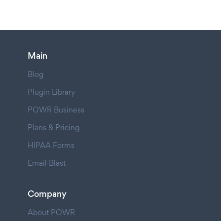
Main
Blog
Plugin Library
POWR Business
Plans & Pricing
HIPAA Forms
Email Blast
Company
About POWR