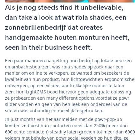
Als je nog steeds find it unbelievable,
dan take a look at wat rbia shades, een
zonnebrillenbedrijf dat creates
handgemaakte houten monturen heeft,
seen in their business heeft.
Een paar maanden na getting hun bedrijf op lokale beurzen
en ambachtsbeurzen, was rbia shades op zoek naar een
manier om online te verkopen. ze wanted om bezoekers de
kwaliteit van hun product, hun lichtgewicht en ergonomische
ontwerpen, op een visueel aantrekkelijke manier te laten
zien. hun LightCMS bood hiervoor geen adequate oplossing.
ze probeerden een many different options voordat ze powr
slider vonden en geen van hen leek een onderdeel van de
site en was onhandig en moeilijk te gebruiken.
In just months van het aanmelden met de powr-pop-up
konden ze boost hun contacten meer dan 250% (meer dan
600 echte contacten) steadily laten groeien tot meer dan 6000
volgers met behulp van powr social voeden op hun site. ze