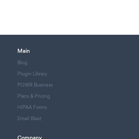
Main
Blog
Plugin Library
POWR Business
Plans & Pricing
HIPAA Forms
Email Blast
Company