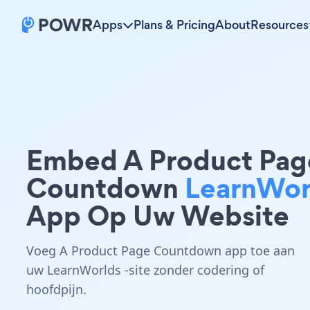
Apps
Plans & Pricing
About
Resources
Embed A Product Pag
Countdown
LearnWor
App Op Uw Website
Voeg A Product Page Countdown app toe aan
uw LearnWorlds -site zonder codering of
hoofdpijn.