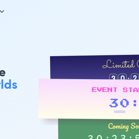
e
lds