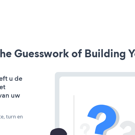
he Guesswork of Building Y
eft u de
et
van uw
e, turn en