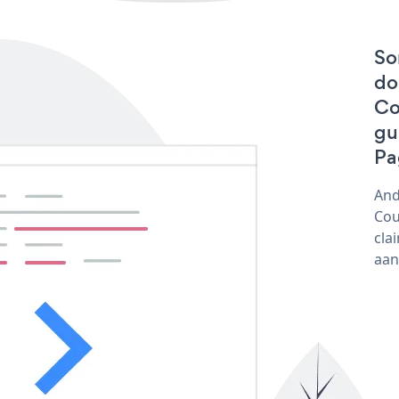
So
do
Co
gu
Pa
And
Cou
cla
aan