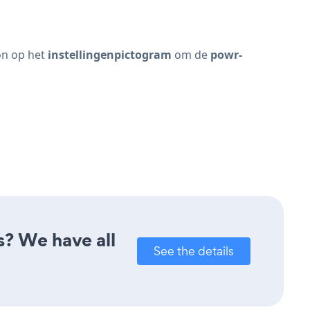
on op het
instellingenpictogram
om de
powr-
s? We have all
See the details