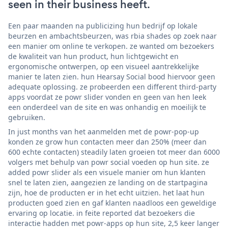
seen in their business heeft.
Een paar maanden na publicizing hun bedrijf op lokale
beurzen en ambachtsbeurzen, was rbia shades op zoek naar
een manier om online te verkopen. ze wanted om bezoekers
de kwaliteit van hun product, hun lichtgewicht en
ergonomische ontwerpen, op een visueel aantrekkelijke
manier te laten zien. hun Hearsay Social bood hiervoor geen
adequate oplossing. ze probeerden een different third-party
apps voordat ze powr slider vonden en geen van hen leek
een onderdeel van de site en was onhandig en moeilijk te
gebruiken.
In just months van het aanmelden met de powr-pop-up
konden ze grow hun contacten meer dan 250% (meer dan
600 echte contacten) steadily laten groeien tot meer dan 6000
volgers met behulp van powr social voeden op hun site. ze
added powr slider als een visuele manier om hun klanten
snel te laten zien, aangezien ze landing on de startpagina
zijn, hoe de producten er in het echt uitzien. het laat hun
producten goed zien en gaf klanten naadloos een geweldige
ervaring op locatie. in feite reported dat bezoekers die
interactie hadden met powr-apps op hun site, 2,5 keer langer