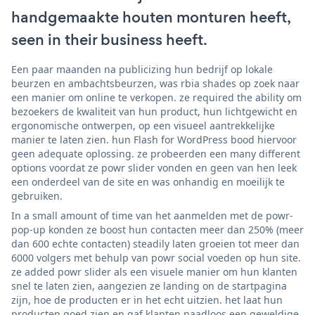
handgemaakte houten monturen heeft,
seen in their business heeft.
Een paar maanden na publicizing hun bedrijf op lokale
beurzen en ambachtsbeurzen, was rbia shades op zoek naar
een manier om online te verkopen. ze required the ability om
bezoekers de kwaliteit van hun product, hun lichtgewicht en
ergonomische ontwerpen, op een visueel aantrekkelijke
manier te laten zien. hun Flash for WordPress bood hiervoor
geen adequate oplossing. ze probeerden een many different
options voordat ze powr slider vonden en geen van hen leek
een onderdeel van de site en was onhandig en moeilijk te
gebruiken.
In a small amount of time van het aanmelden met de powr-
pop-up konden ze boost hun contacten meer dan 250% (meer
dan 600 echte contacten) steadily laten groeien tot meer dan
6000 volgers met behulp van powr social voeden op hun site.
ze added powr slider als een visuele manier om hun klanten
snel te laten zien, aangezien ze landing on de startpagina
zijn, hoe de producten er in het echt uitzien. het laat hun
producten goed zien en gaf klanten naadloos een geweldige