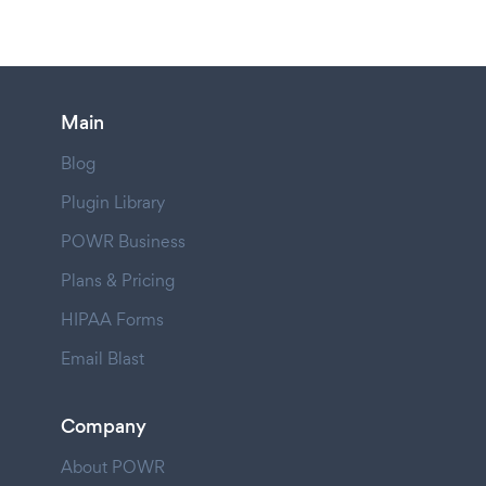
Main
Blog
Plugin Library
POWR Business
Plans & Pricing
HIPAA Forms
Email Blast
Company
About POWR