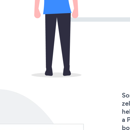
So
ze
he
a 
bo