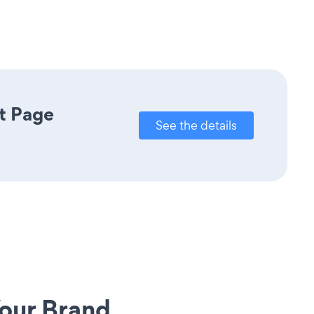
t Page
See the details
our Brand