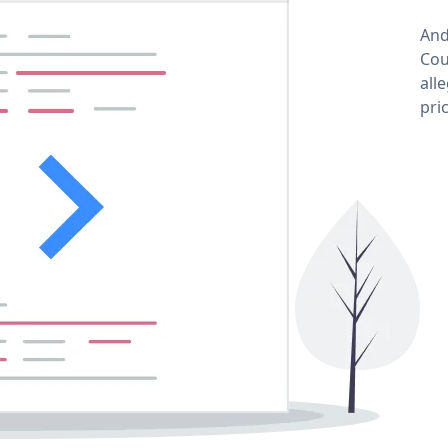
And
Cou
all
pri