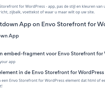
refront for WordPress - app, pas de stijl en kleuren va
ht, zijbalk, voettekst of waar u maar wilt op uw site.
down App on Envo Storefront for W
down App
n embed-fragment voor Envo Storefront for
 your app
element in de Envo Storefront for WordPress 
en Envo Storefront for WordPress element dat html of een 
t!