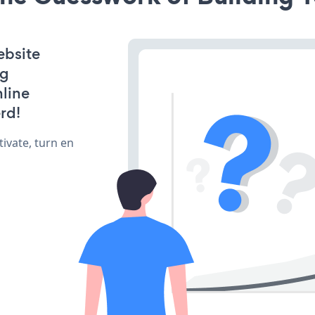
ebsite
ng
line
rd!
ivate, turn en