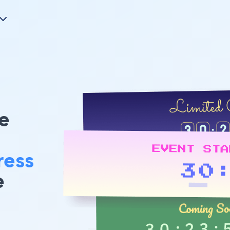
e
ress
e