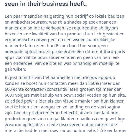
seen in their business heeft.
Een paar maanden na getting hun bedrijf op lokale beurzen
en ambachtsbeurzen, was rbia shades op zoek naar een
manier om online te verkopen. ze required the ability om
bezoekers de kwaliteit van hun product, hun lichtgewicht en
ergonomische ontwerpen, op een visueel aantrekkelijke
manier te laten zien. hun Elcom bood hiervoor geen
adequate oplossing. ze probeerden een different third-party
apps voordat ze powr slider vonden en geen van hen leek
een onderdeel van de site en was onhandig en moeilijk te
gebruiken.
In just months van het aanmelden met de powr-pop-up
konden ze boost hun contacten meer dan 250% (meer dan
600 echte contacten) constantly laten groeien tot meer dan
6000 volgers met behulp van powr social voeden op hun site.
ze added powr slider als een visuele manier om hun klanten
snel te laten zien, aangezien ze landing on de startpagina
zijn, hoe de producten er in het echt uitzien. het laat hun
producten goed zien en gaf klanten naadloos een geweldige
ervaring op locatie. in feite discovered dat bezoekers die
interactie hadden met powr-apps op hun site, 2,5 keer langer