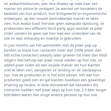
en ambachtsbeurzen, was rbia shades op zoek naar een
manier om online te verkopen. ze wanted om bezoekers de
kwaliteit van hun product, hun lichtgewicht en ergonomische
ontwerpen, op een visueel aantrekkelijke manier te laten
zien. hun Avada bood hiervoor geen adequate oplossing. ze
probeerden een different third-party apps voordat ze powr
slider vonden en geen van hen leek een onderdeel van de
site en was onhandig en moeilijk te gebruiken.
In just months van het aanmelden met de powr-pop-up
konden ze boost hun contacten meer dan 250% (meer dan
600 echte contacten) steadily laten groeien tot meer dan 6000
volgers met behulp van powr social voeden op hun site. ze
added powr slider als een visuele manier om hun klanten
snel te laten zien, aangezien ze landing on de startpagina
zijn, hoe de producten er in het echt uitzien. het laat hun
producten goed zien en gaf klanten naadloos een geweldige
ervaring op locatie. in feite discovered dat bezoekers die
interactie hadden met powr-apps op hun site, 2,5 keer langer
betrokken waren dan enige andere persoon op hun site.