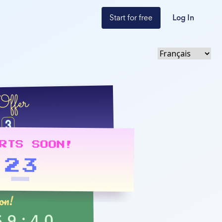
Start for free
Log In