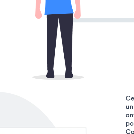
Ce
un
on
po
Co