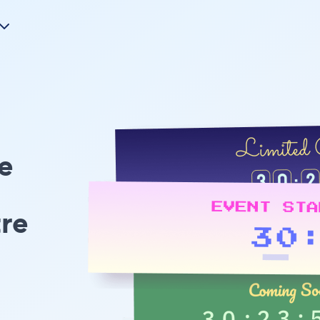
e
tre