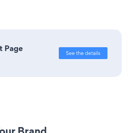
t Page
See the details
our Brand